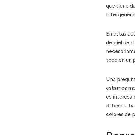
que tiene d
Intergenera
En estas dos
de piel dent
necesariame
todo en un p
Una pregunta
estamos mos
es interesan
Si bien la b
colores de p