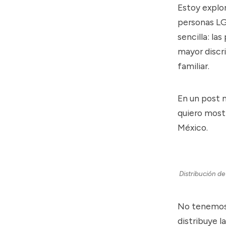
Estoy explo
personas LG
sencilla: la
mayor discr
familiar.
En un post 
quiero mostr
México.
Distribución de
No tenemos 
distribuye l