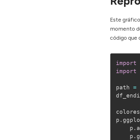
Repro
Este gráfico
momento de
código que 
import
 
import
 
path 
=
df_endi
colores
p
.
ggplo
    p
.
a
    p
.
g