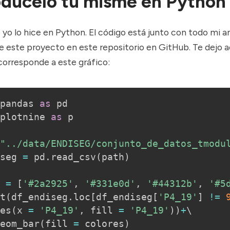
dúcelo tú misme en Python
 yo lo hice en Python. El código está junto con todo mi aná
 este proyecto en
este repositorio
en GitHub. Te dejo aq
corresponde a este gráfico:
pandas 
as
plotnine 
as
 p

"../data/ENDISEG/conjunto_de_datos_tmodu
seg 
=
 pd
.
read_csv
(
path
)
 
=
[
'#2a2925'
,
'#331e0d'
,
'#44312b'
,
'#5
t
(
df_endiseg
.
loc
[
df_endiseg
[
'P4_19'
]
!=
es
(
x 
=
'P4_19'
,
 fill 
=
'P4_19'
)
)
+
\

eom_bar
(
fill 
=
 colores
)