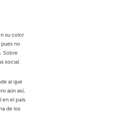
n su color
, pues no
. Sobre
s social.
de al que
o aún así,
 en el país.
ma de los