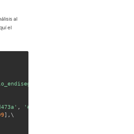
lisis al
uí el
lo_endiseg_2021/conjunto_de_datos/conjunt
d473a'
,
'#735d4f'
,
'#8a6e60'
,
'#ab9479'
,
99
]
,
\
