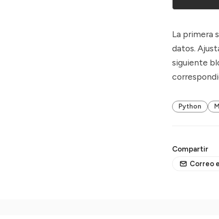
La primera s
datos. Ajust
siguiente bl
correspondi
Python
M
Compartir
Correo e