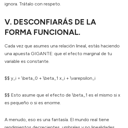
ignora. Trátalo con respeto.
V. DESCONFIARÁS DE LA
FORMA FUNCIONAL.
Cada vez que asumes una relación lineal, estás haciendo
una apuesta GIGANTE: que el efecto marginal de tu
variable es constante.
$$ y_i = \beta_0 + \beta_1 x_i + \varepsilon_i
$$ Esto asume que el efecto de \beta_1 es el mismo si x
es pequeño o si es enorme.
A menudo, eso es una fantasía. El mundo real tiene
rendimientos decrecientes, umbrales y no linealidades.