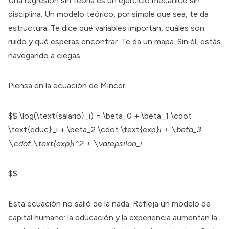
Una regresión sin teoría es un ejercicio mecánico sin
disciplina. Un modelo teórico, por simple que sea, te da
estructura. Te dice qué variables importan, cuáles son
ruido y qué esperas encontrar. Te da un mapa. Sin él, estás
navegando a ciegas.
Piensa en la ecuación de Mincer:
$$ \log(\text{salario}_i) = \beta_0 + \beta_1 \cdot
\text{educ}_i + \beta_2 \cdot \text{exp}
i + \beta_3
\cdot \text{exp}i^2 + \varepsilon_i
$$
Esta ecuación no salió de la nada. Refleja un modelo de
capital humano: la educación y la experiencia aumentan la