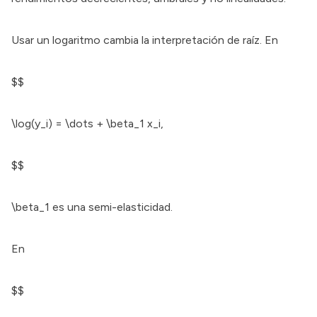
Usar un logaritmo cambia la interpretación de raíz. En
$$
\log(y_i) = \dots + \beta_1 x_i,
$$
\beta_1 es una semi-elasticidad.
En
$$