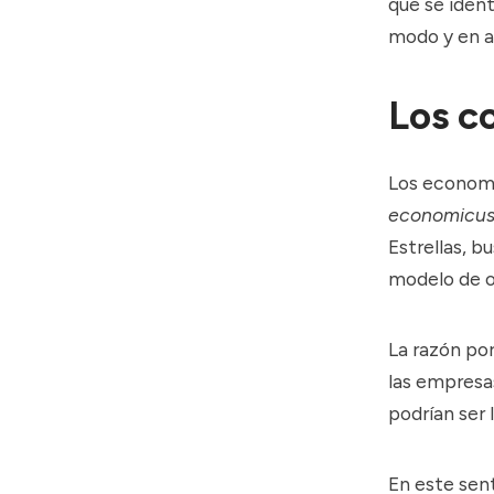
que se ident
modo y en al
Los co
Los economi
economicus
Estrellas, b
modelo de op
La razón po
las empresa
podrían ser 
En este sent