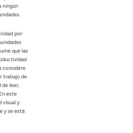
a ningún
unidades.
unidad por
munidades
sume que las
roductividad
a considere
r trabajo de
 de leer,
 En este
 visual y
e y se está