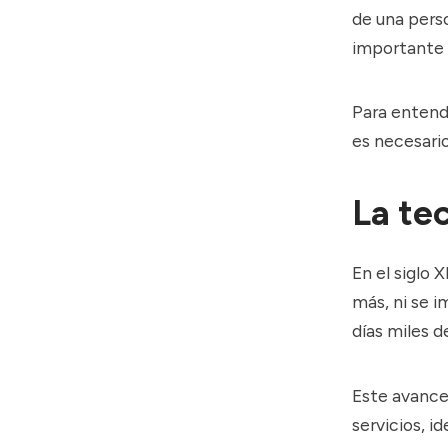
de una perso
importante 
Para entend
es necesario
La te
En el siglo 
más, ni se i
días miles d
Este avance
servicios, i