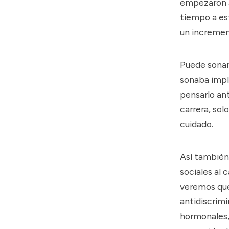
empezaron a
tiempo a est
un incremen
Puede sonar
sonaba impla
pensarlo ant
carrera, sol
cuidado.
Así también 
sociales al 
veremos que 
antidiscrimi
hormonales,