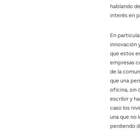
hablando de
interés en p
En particula
innovación 
que estos e
empresas co
de la comun
que una pers
oficina, sin
escribir y h
caso los niv
una que no l
perdiendo de