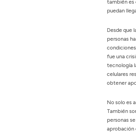
también es 
puedan llega
Desde que la
personas han
condiciones 
fue una crisi
tecnología l
celulares re
obtener apoy
No solo es a
También son
personas se 
aprobación 