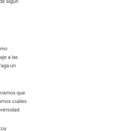
 de algún
omo
aje a las
faga un
peramos que
camos cuáles
iversidad.
toy