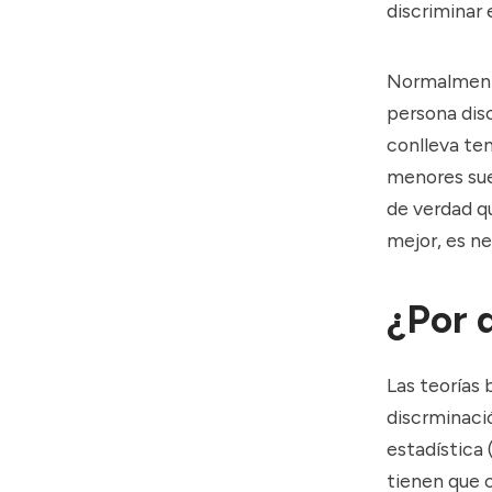
discriminar 
Normalmente,
persona dis
conlleva te
menores suel
de verdad q
mejor, es ne
¿Por 
Las teorías
discrminació
estadística 
tienen que 