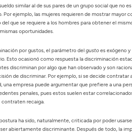
sueldo similar al de sus pares de un grupo social que no es
o. Por ejemplo, las mujeres requieren de mostrar mayor
o del que se requiere a los hombres para obtener el mismo
as mismas oportunidades.
minación por gustos, el parámetro del
gusto
es exógeno y 
io. Esto ocasionó como respuesta la discriminación estad
entes discriminan por algo que han observado y son raciona
isión de discriminar. Por ejemplo, si se decide contratar 
d, una empresa puede argumentar que prefiere a una per
edentes penales, pues estos suelen estar correlacionados
 contraten recaiga.
 postura ha sido, naturalmente, criticada por poder usar
 ser abiertamente discriminante. Después de todo, la imp