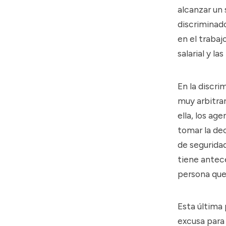
alcanzar un 
discriminad
en el trabaj
salarial y l
En la discri
muy arbitrar
ella, los ag
tomar la dec
de segurida
tiene antec
persona que
Esta última
excusa para