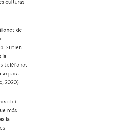
s culturas
illones de
o
. Si bien
 la
los teléfonos
rse para
g, 2020
).
ersidad.
que más
as la
dos