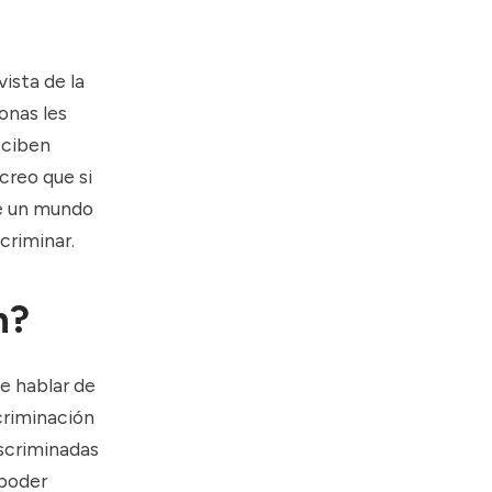
ista de la
onas les
eciben
creo que si
de un mundo
criminar.
n?
e hablar de
scriminación
iscriminadas
 poder