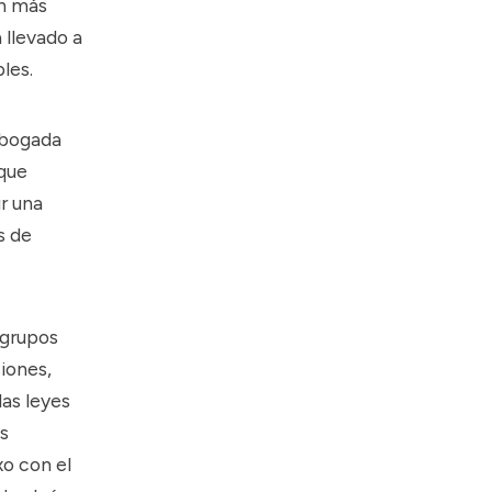
on más
a llevado a
les.
abogada
 que
ir una
s de
 grupos
siones,
las leyes
s
xo con el