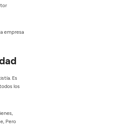
tor
 la empresa
idad
stía. Es
 todos los
ienes,
te, Pero