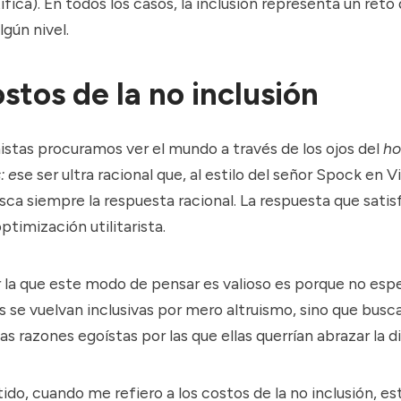
ifica). En todos los casos, la inclusión representa un reto
gún nivel.
stos de la no inclusión
stas procuramos ver el mundo a través de los ojos del
h
: e
se ser ultra racional que, al estilo del señor Spock en Vi
usca siempre la respuesta racional. La respuesta que satis
timización utilitarista.
r la que este modo de pensar es valioso es porque no es
s se vuelvan inclusivas por mero altruismo, sino que bus
las razones egoístas por las que ellas querrían abrazar la d
ido, cuando me refiero a los costos de la no inclusión, es