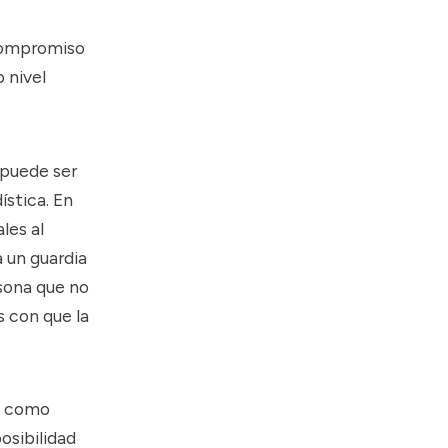
 compromiso
 nivel
puede ser
ística. En
les al
a un guardia
sona que no
 con que la
se como
osibilidad