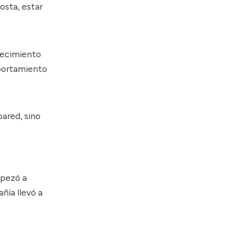
osta, estar
crecimiento
ortamiento
pared, sino
mpezó a
añía llevó a