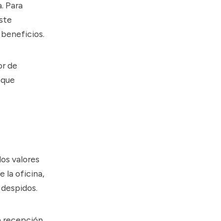
. Para
ste
beneficios.
r de
 que
los valores
 la oficina,
 despidos.
a recepción,