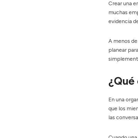
Crear una em
muchas empr
evidencia d
A menos de
planear para
simplemen
¿Qué 
En una organ
que los miem
las conversa
Cuando una 