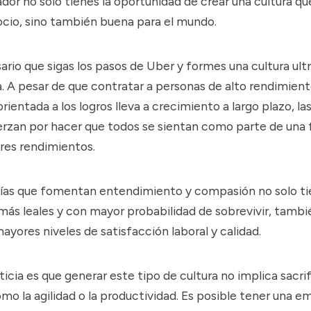
or no sólo tienes la oportunidad de crear una cultura q
ocio, sino también buena para el mundo.
rio que sigas los pasos de Uber y formes una cultura ult
. A pesar de que contratar a personas de alto rendimient
orientada a los logros lleva a
crecimiento a largo plazo
, l
erzan por hacer que todos se sientan como parte de una 
res rendimientos.
as que fomentan entendimiento y compasión no solo t
ás leales y con mayor probabilidad de sobrevivir, tambi
ayores niveles de satisfacción laboral
y calidad.
icia es que generar este tipo de cultura no implica sacrif
mo la agilidad o la productividad. Es posible tener una 