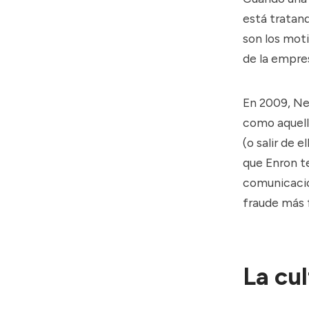
está tratan
son los mot
de la empre
En 2009, Ne
como aquello
(o salir de 
que
Enron
te
comunicación
fraude más 
La cu