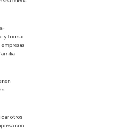
ue sea buena
ra-
o y formar
as empresas
familia
ienen
én
icar otros
empresa con