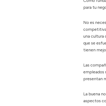
Cómo fundad
para tu neg
No es necesa
competitiva
una cultura 
que se esfu
tienen mejo
Las compañí
empleados m
presentan
m
La buena not
aspectos co