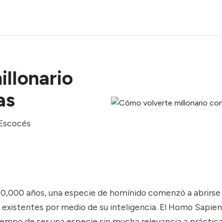
llonario
as
 Escocés
0,000 años, una especie de homínido comenzó a abrirse
s existentes por medio de su inteligencia. El Homo Sapie
empo de ser una especie sin mucha relevancia a prácti