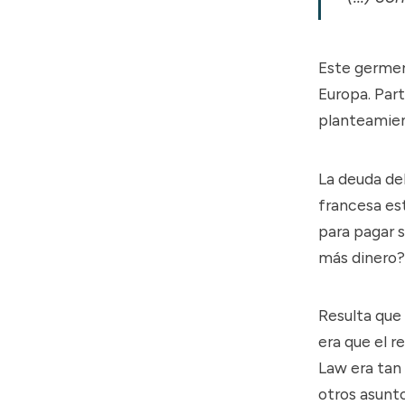
Este germen
Europa. Part
planteamien
La deuda de
francesa est
para pagar s
más dinero?"
Resulta que
era que el
r
Law era tan 
otros asunto