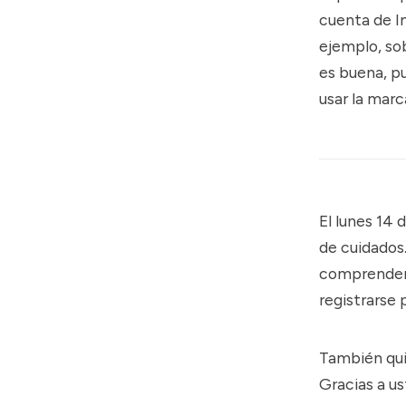
cuenta de I
ejemplo, sob
es buena, pu
usar la marc
El lunes 14
de cuidados
comprender 
registrarse
p
También qui
Gracias a u