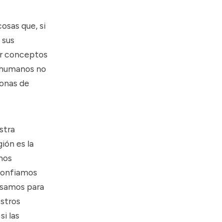
osas que, si
 sus
ir conceptos
s humanos
no
sonas
de
stra
ión es la
mos
confiamos
 usamos para
estros
si las