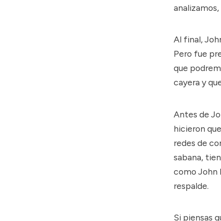
analizamos, 
Al final, J
Pero fue pre
que podremo
cayera y qu
Antes de J
hicieron que
redes de co
sabana, tien
como John La
respalde.
Si piensas 