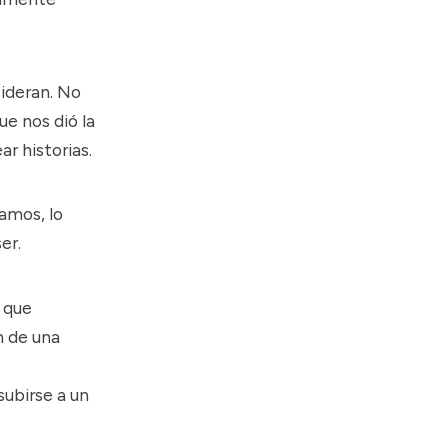
ideran. No
ue nos dió la
r historias.
amos, lo
er.
I que
n de una
subirse a un