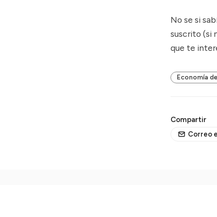
No se si sab
suscrito (si
que te inter
Economía de
Compartir
Correo e