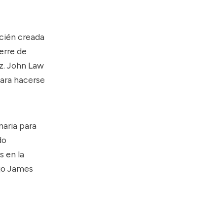
ecién creada
erre de
uz. John Law
para hacerse
naria para
do
 en la
ijo James