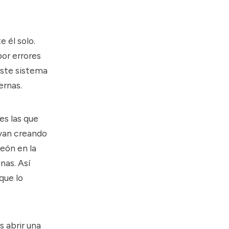
 él solo.
or errores
este sistema
ernas.
es las que
 van creando
eón en la
nas. Así
que lo
 abrir una