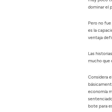
dominar el p
Pero no fue
es la capaci
ventaja defi
Las historia
mucho que d
Considera e
básicamente
economía mu
sentenciado
bote para e