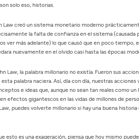
son solo eso, historias.
ohn Law creó un sistema monetario moderno prácticamente
cisamente la falta de confianza en el sistema (causada p
s ver más adelante) lo que causó que en poco tiempo, 
edara nuevamente en el olvido casi hasta las épocas mod
ohn Law,
la palabra millonario no existía
. Fueron sus accion
 esta palabra naciera. Así, día con día, nuestras acciones
nceptos e ideas que, aunque no sean tan reales como un l
en efectos gigantescos en las vidas de millones de perso
w, puedes volverte millonario si hay una buena historia 
que esto es una exageración, piensa que hoy mismo puedes