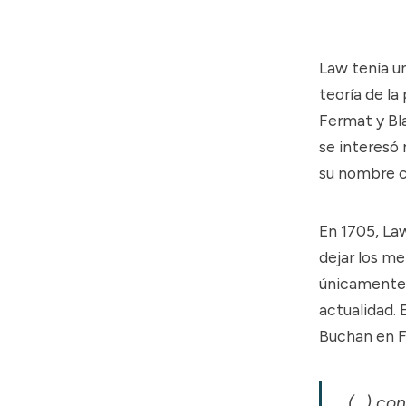
Law tenía u
teoría de la
Fermat y Bla
se interesó
su nombre c
En 1705, La
dejar los m
únicamente 
actualidad.
Buchan en
F
(...) co