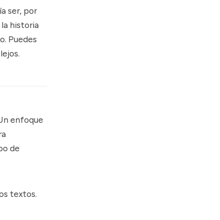
a ser, por
la historia
to. Puedes
lejos.
 Un enfoque
ra
po de
s textos.