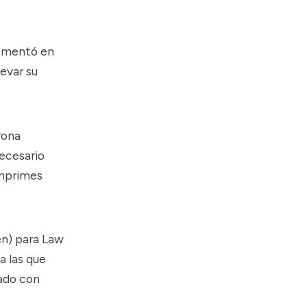
rementó en
evar su
rona
necesario
imprimes
en) para Law
a las que
ado con