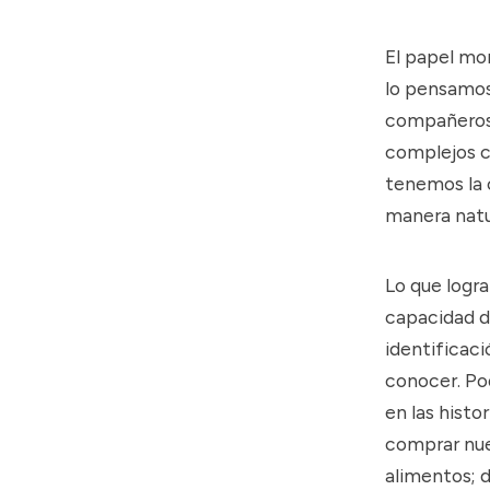
El papel mo
lo pensamos
compañeros
complejos c
tenemos la 
manera natu
Lo que logr
capacidad de
identificac
conocer. Po
en las histo
comprar nues
alimentos; d