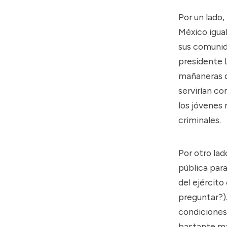
Por un lado
México igual
sus comunida
presidente 
mañaneras q
servirían c
los jóvenes 
criminales.
Por otro lad
pública para
del ejército
preguntar?).
condiciones 
bastante má