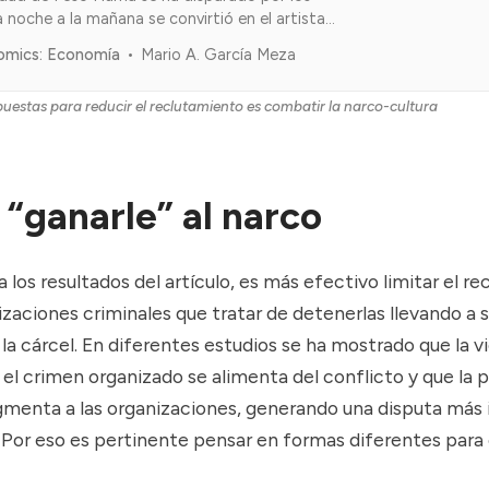
la noche a la mañana se convirtió en el artista
producciones en Spotify, superando
omics: Economía
Mario A. García Meza
e a Bad Bunny. ¿Cuál es el secreto de su
icamente, se aprovechó de los cambios
puestas para reducir el reclutamiento es combatir la narco-cultura
n la forma en
“ganarle” al narco
 los resultados del artículo, es más efectivo limitar el r
izaciones criminales que tratar de detenerlas llevando a 
a cárcel. En diferentes estudios se ha mostrado que la v
el crimen organizado se alimenta del conflicto y que la 
agmenta a las organizaciones, generando una disputa más 
o. Por eso es pertinente pensar en formas diferentes par