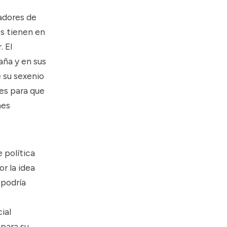
adores de
os tienen en
 El
ña y en sus
 su sexenio
es para que
nes
 política
or la idea
 podría
ial
para su