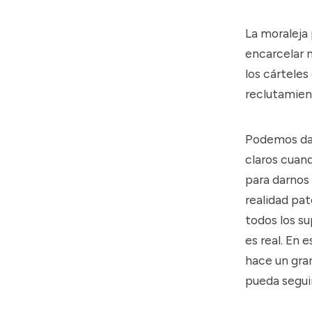
La moraleja 
encarcelar n
los cárteles
reclutamien
Podemos dar
claros cuan
para darnos
realidad pat
todos los s
es real. En 
hace un gra
pueda segui