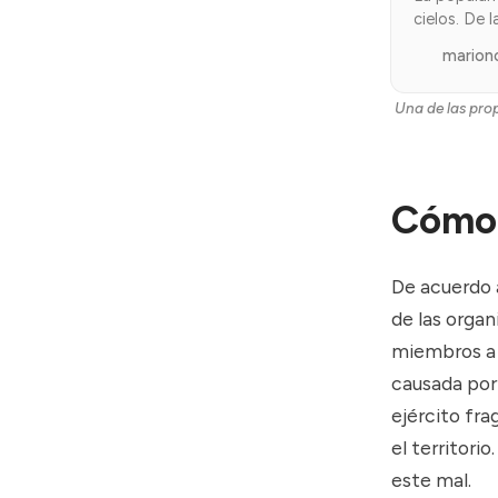
cielos. De 
con más re
marion
rápidament
éxito? Bás
Una de las pro
recientes e
Cómo 
De acuerdo a
de las organ
miembros a l
causada por 
ejército fr
el territori
este mal.