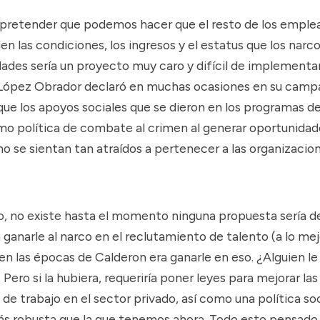
, pretender que podemos hacer que el resto de los emple
en las condiciones, los ingresos y el estatus que los narc
des sería un proyecto muy caro y difícil de implementar.
López Obrador declaró en muchas ocasiones en su campa
ue los apoyos sociales que se dieron en los programas de
omo política de combate al crimen al generar oportunidad
no se sientan tan atraídos a pertenecer a las organizacio
o, no existe hasta el momento ninguna propuesta sería de
 ganarle al narco en el reclutamiento de talento (a lo mej
 en las épocas de Calderon era ganarle en eso. ¿Alguien le
 Pero si la hubiera, requeriría poner leyes para mejorar las
de trabajo en el sector privado, así como una política soc
s robusta que la que tenemos ahora. Todo esto pensado 