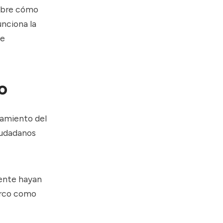
sobre cómo
unciona la
te
o
tamiento del
iudadanos
mente hayan
narco como