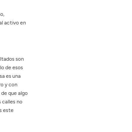
o,
l activo en
ltados son
lo de esos
sa es una
ro y con
 de que algo
s calles no
s este