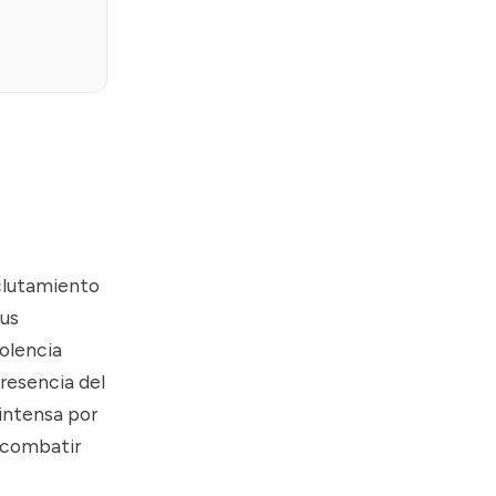
eclutamiento
sus
iolencia
presencia del
intensa por
a combatir